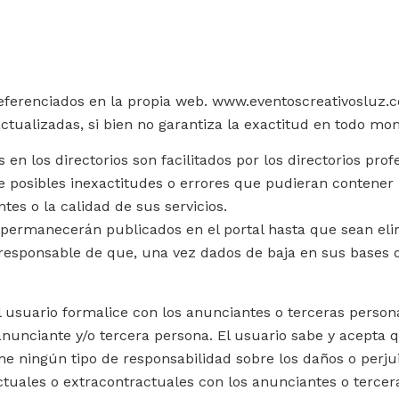
s referenciados en la propia web. www.eventoscreativosluz
tualizadas, si bien no garantiza la exactitud en todo mo
en los directorios son facilitados por los directorios prof
posibles inexactitudes o errores que pudieran contener l
tes o la calidad de sus servicios.
es permanecerán publicados en el portal hasta que sean el
 responsable de que, una vez dados de baja en sus bases 
l usuario formalice con los anunciantes o terceras person
l anunciante y/o tercera persona. El usuario sabe y acep
ene ningún tipo de responsabilidad sobre los daños o perj
tuales o extracontractuales con los anunciantes o tercera